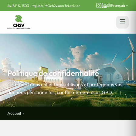
Français
Av. B P S, 1303 - Itajubá, MG
ch2v@unifei.edu.br
☰
Politique de confidentialité
Comment nous collectons, utilisons et protégeons vos
données personnelles, conformément à la LGPD.
Accueil
Politique de confidentialité