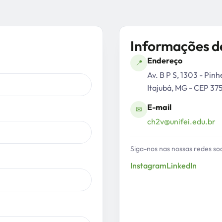
Informações d
Endereço
📍
Av. B P S, 1303 - Pinh
Itajubá, MG - CEP 3
E-mail
✉
ch2v@unifei.edu.br
Siga-nos nas nossas redes soc
Instagram
LinkedIn