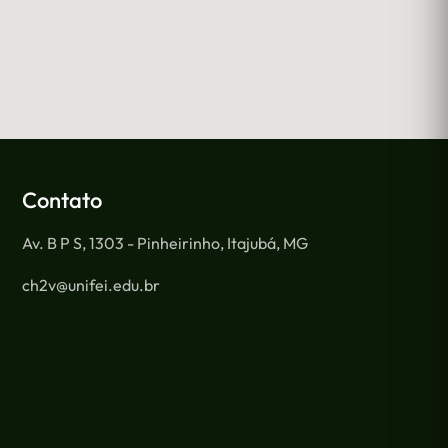
Contato
Av. B P S, 1303 - Pinheirinho, Itajubá, MG
ch2v@unifei.edu.br