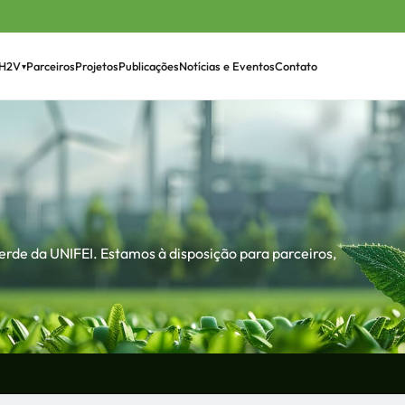
Parceiros
Projetos
Publicações
Notícias e Eventos
Contato
H2V
▾
›
rde da UNIFEI. Estamos à disposição para parceiros,