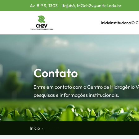
Av. B P S, 1303 - Itajubá, MG
ch2v@unifei.edu.br
Início
Institucional
O C
Contato
Entre em contato com o Centro de Hidrogênio Ve
pesquisas e informações institucionais.
Início
Contato