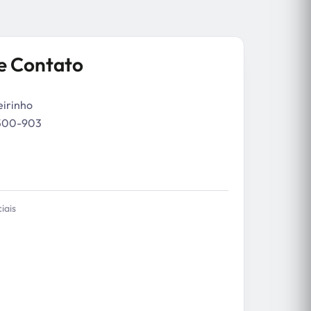
e Contato
eirinho
7500-903
iais