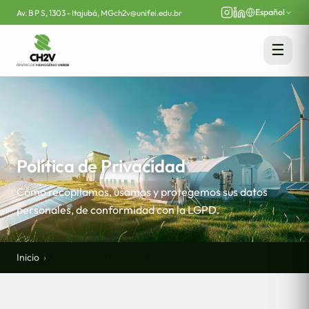
Español
Av. B P S, 1303 - Itajubá, MG
ch2v@unifei.edu.br
☰
Política de Privacidad
Cómo recopilamos, usamos y protegemos sus datos
personales, de conformidad con la LGPD.
Inicio
Política de Privacidad