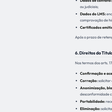
Dados de contato:
ou judiciais;
Dados do LMS:
enq
comprovação de hi
Certificados emiti
Após o prazo de reten
6. Direitos do Titul
Nos termos dos arts. 17
Confirmação e ace
Correção:
solicita
Anonimização, blo
desconformidade 
Portabilidade:
rece
Eliminação:
solicit