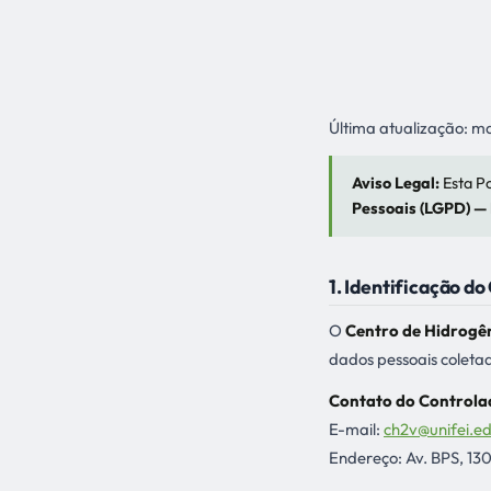
Última atualização: m
Aviso Legal:
Esta Po
Pessoais (LGPD) — 
1. Identificação d
O
Centro de Hidrogên
dados pessoais coletad
Contato do Controla
E-mail:
ch2v@unifei.ed
Endereço: Av. BPS, 1