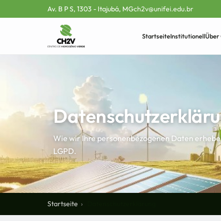
Av. B P S, 1303 - Itajubá, MG
ch2v@unifei.edu.br
Startseite
Institutionell
Über
Datenschutzerklär
Wie wir Ihre personenbezogenen Daten erhebe
LGPD.
Startseite
Datenschutzerklärung