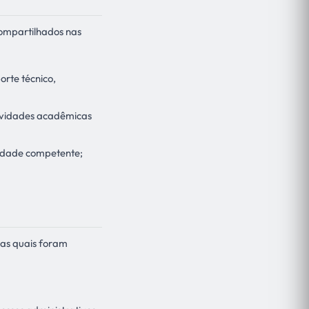
ompartilhados nas
rte técnico,
ividades acadêmicas
ridade competente;
 as quais foram