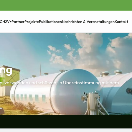
Partner
Projekte
Publikationen
Nachrichten & Veranstaltungen
Kontakt
 CH2V
▾
›
ung
n, verwenden und schützen, in Übereinstimmung mit dem