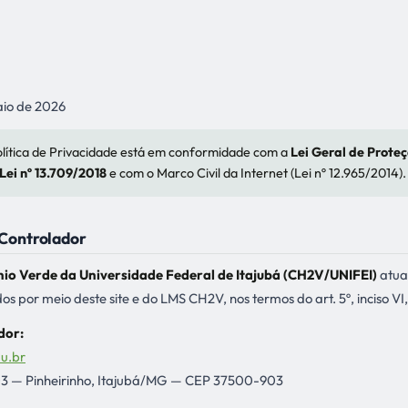
aio de 2026
lítica de Privacidade está em conformidade com a
Lei Geral de Prote
Lei nº 13.709/2018
e com o Marco Civil da Internet (Lei nº 12.965/2014).
o Controlador
io Verde da Universidade Federal de Itajubá (CH2V/UNIFEI)
atua
os por meio deste site e do LMS CH2V, nos termos do art. 5º, inciso V
dor:
u.br
303 — Pinheirinho, Itajubá/MG — CEP 37500-903