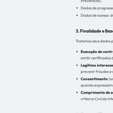
irreversível);
Dados de progresso 
Dados de acesso: dat
3. Finalidade e Ba
Tratamos seus dados pe
Execução de contr
emitir certificados 
Legítimo interesse
prevenir fraudes e 
Consentimento
(ar
quando expressamen
Cumprimento de ob
o Marco Civil da Int