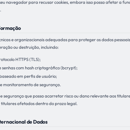
seu navegador para recusar cookies, embora isso possa afetar a fun
.
nformação
icas e organizacionais adequadas para proteger os dados pessoais
eração ou destruição, incluindo:
otocolo HTTPS (TLS);
enhas com hash criptográfico (bcrypt);
 baseado em perfis de usuário;
 e monitoramento de segurança.
e segurança que possa acarretar risco ou dano relevante aos titula
titulares afetados dentro do prazo legal.
nternacional de Dados