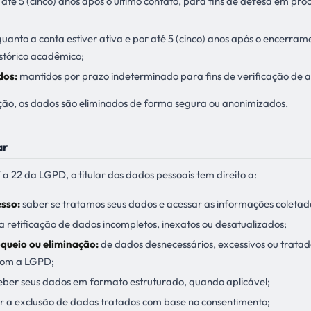
até 5 (cinco) anos após o último contato, para fins de defesa em pro
uanto a conta estiver ativa e por até 5 (cinco) anos após o encerrame
stórico acadêmico;
dos:
mantidos por prazo indeterminado para fins de verificação de a
ção, os dados são eliminados de forma segura ou anonimizados.
ar
 a 22 da LGPD, o titular dos dados pessoais tem direito a:
sso:
saber se tratamos seus dados e acessar as informações coletad
r a retificação de dados incompletos, inexatos ou desatualizados;
queio ou eliminação:
de dados desnecessários, excessivos ou trata
com a LGPD;
ber seus dados em formato estruturado, quando aplicável;
ar a exclusão de dados tratados com base no consentimento;