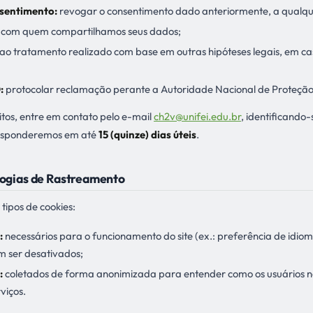
sentimento:
revogar o consentimento dado anteriormente, a qualq
 com quem compartilhamos seus dados;
ao tratamento realizado com base em outras hipóteses legais, em 
:
protocolar reclamação perante a Autoridade Nacional de Proteçã
itos, entre em contato pelo e-mail
ch2v@unifei.edu.br
, identificando-
Responderemos em até
15 (quinze) dias úteis
.
logias de Rastreamento
 tipos de cookies:
:
necessários para o funcionamento do site (ex.: preferência de idio
 ser desativados;
:
coletados de forma anonimizada para entender como os usuários n
viços.