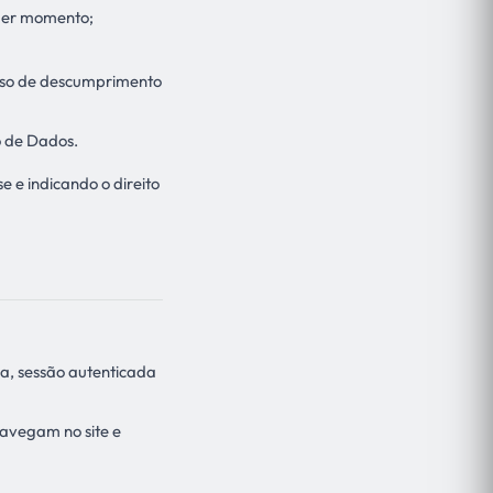
uer momento;
caso de descumprimento
o de Dados.
se e indicando o direito
ma, sessão autenticada
avegam no site e