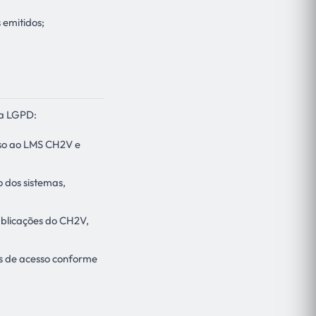
 emitidos;
da LGPD:
esso ao LMS CH2V e
 dos sistemas,
publicações do CH2V,
ros de acesso conforme