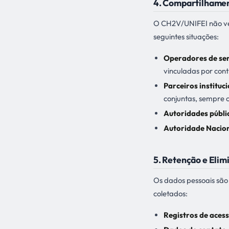
4. Compartilhame
O CH2V/UNIFEI não ven
seguintes situações:
Operadores de ser
vinculadas por con
Parceiros instituc
conjuntas, sempre 
Autoridades públi
Autoridade Nacion
5. Retenção e Eli
Os dados pessoais são
coletados:
Registros de acess