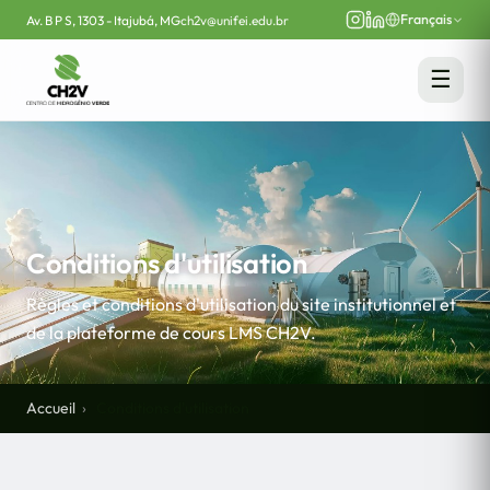
Français
Av. B P S, 1303 - Itajubá, MG
ch2v@unifei.edu.br
☰
Conditions d'utilisation
Règles et conditions d'utilisation du site institutionnel et
de la plateforme de cours LMS CH2V.
Accueil
Conditions d'utilisation