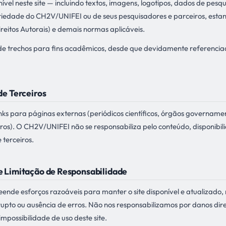
ível neste site — incluindo textos, imagens, logotipos, dados de pesq
riedade do CH2V/UNIFEI ou de seus pesquisadores e parceiros, estan
ireitos Autorais) e demais normas aplicáveis.
 de trechos para fins acadêmicos, desde que devidamente referenci
 de Terceiros
links para páginas externas (periódicos científicos, órgãos governamen
outros). O CH2V/UNIFEI não se responsabiliza pelo conteúdo, disponibil
 terceiros.
 e Limitação de Responsabilidade
de esforços razoáveis para manter o site disponível e atualizado
upto ou ausência de erros. Não nos responsabilizamos por danos diret
mpossibilidade de uso deste site.