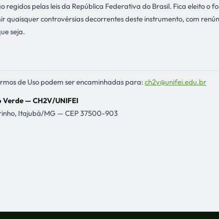
o regidos pelas leis da República Federativa do Brasil. Fica eleito o
r quaisquer controvérsias decorrentes deste instrumento, com renún
ue seja.
Termos de Uso podem ser encaminhadas para:
ch2v@unifei.edu.br
o Verde — CH2V/UNIFEI
eirinho, Itajubá/MG — CEP 37500-903