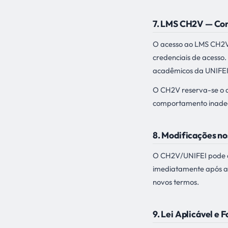
7. LMS CH2V — Con
O acesso ao LMS CH2V 
credenciais de acesso.
acadêmicos da UNIFEI e
O CH2V reserva-se o d
comportamento inade
8. Modificações n
O CH2V/UNIFEI pode al
imediatamente após a 
novos termos.
9. Lei Aplicável e F