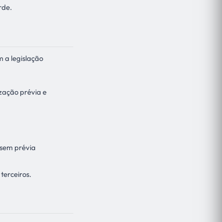
rde.
m a legislação
ização prévia e
 sem prévia
 terceiros.