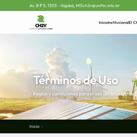
Av. B P S, 1303 - Itajubá, MG
ch2v@unifei.edu.br
Inicio
Institucional
El 
Términos de Uso
Reglas y condiciones para el uso del sitio insti
Inicio
Términos de Uso