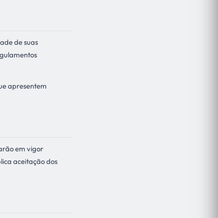
dade de suas
regulamentos
 que apresentem
arão em vigor
lica aceitação dos