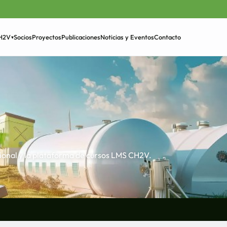
Socios
Proyectos
Publicaciones
Noticias y Eventos
Contacto
CH2V
▾
›
tucional y la plataforma de cursos LMS CH2V.