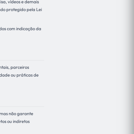
uisa, vídeos e demais
do protegido pela Lei
ados com indicação da
tais, parceiros
idade ou práticas de
, mas não garante
os ou indiretos