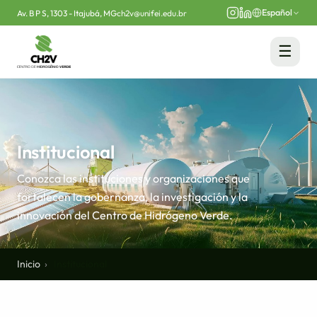
Español
Av. B P S, 1303 - Itajubá, MG
ch2v@unifei.edu.br
☰
Institucional
Conozca las instituciones y organizaciones que
fortalecen la gobernanza, la investigación y la
innovación del Centro de Hidrógeno Verde.
Inicio
Institucional