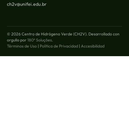
ch2v@unifei.edu.br
© 2026 Centro de Hidrógeno Verde (CH2V). Desarrollado con
orgullo por
180º Soluções
.
Términos de Uso
|
Política de Privacidad
|
Accesibilidad