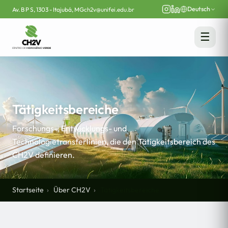
Deutsch
Av. B P S, 1303 - Itajubá, MG
ch2v@unifei.edu.br
☰
Tätigkeitsbereiche
Forschungs-, Entwicklungs- und
Technologietransferlinien, die den Tätigkeitsbereich des
CH2V definieren.
Startseite
Über CH2V
Tätigkeitsbereiche