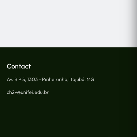
Contact
Av. B P S, 1303 - Pinheirinho, Itajubá, MG
ch2v@unifei.edu.br