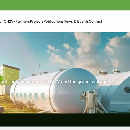
Partners
Projects
Publications
News & Events
Contact
ut CH2V
▾
›
c events and milestones of CH2V and the green hydrogen