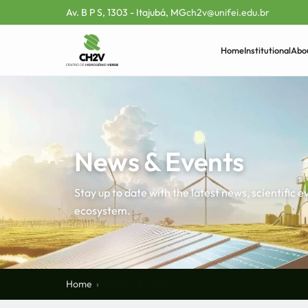
Av. B P S, 1303 - Itajubá, MG
ch2v@unifei.edu.br
Home
Institutional
Abo
News & Events
Stay up to date with the latest news, scientifi
ecosystem.
Home
News & Events